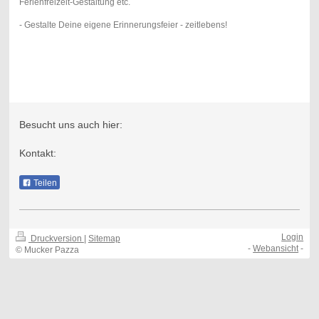
Ferienfreizeit-Gestaltung etc.
- Gestalte Deine eigene Erinnerungsfeier - zeitlebens!
Besucht uns auch hier:
Kontakt:
Teilen
Login
Druckversion
|
Sitemap
-
Webansicht
-
© Mucker Pazza