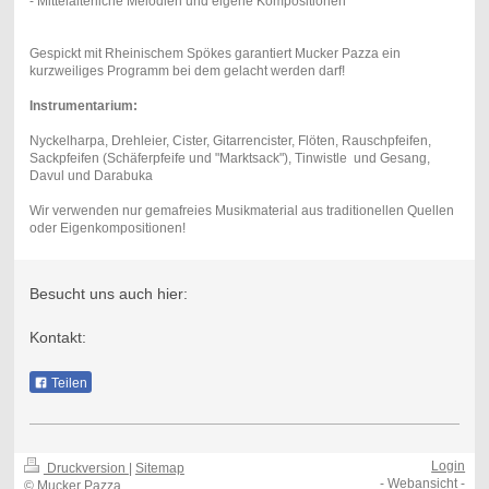
- Mittelalterliche Melodien und eigene Kompositionen
Gespickt mit Rheinischem Spökes garantiert Mucker Pazza ein
kurzweiliges Programm bei dem gelacht werden darf!
Instrumentarium:
Nyckelharpa, Drehleier, Cister, Gitarrencister, Flöten, Rauschpfeifen,
Sackpfeifen (Schäferpfeife und "Marktsack"), Tinwistle und Gesang,
Davul und Darabuka
Wir verwenden nur gemafreies Musikmaterial aus traditionellen Quellen
oder Eigenkompositionen!
Besucht uns auch hier:
Kontakt:
Teilen
Login
Druckversion
|
Sitemap
-
Webansicht
-
© Mucker Pazza